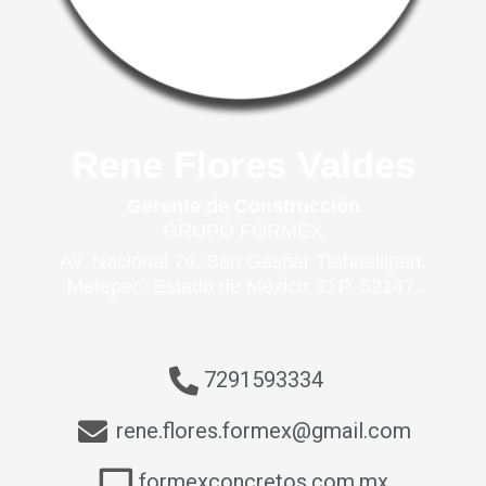
Rene Flores Valdes
Gerente de Construcción
GRUPO FORMEX
Av. Nacional 76, San Gaspar Tlahuelilpan,
Metepec, Estado de México, C.P. 52147.
7291593334
rene.flores.formex@gmail.com
formexconcretos.com.mx