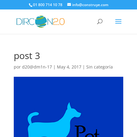
01 800 714 10 78
info@construye.com
post 3
por
d20@dm1n-17
|
May 4, 2017
|
Sin categoría