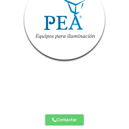
PEA
Puerto San Blas No. 98 Col. Miramar
C.P. 45060, Zapopan, Jalisco
Equipos de Iluminación
Contactar