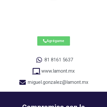
Miguel Ángel Gonzalez
Nava
Gerente Comercial
Agrégame
81 8161 5637
www.lamont.mx
miguel.gonzalez@lamont.mx