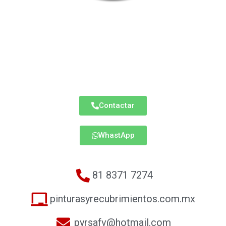
Pinturas y
Recubrimientos -
Sucursal Fidel Velazquez
Fidel Velazquez # 1513 Local 8-C exterior Soriana
Central
Contactar
WhastApp
81 8371 7274
pinturasyrecubrimientos.com.mx
pyrsafv@hotmail.com