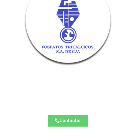
Fosfatos Tricálcicos
Eje 110 No. 315 Zona Industrial, CP. 78395, San
Luis Potosí
Bentonitas
Contactar