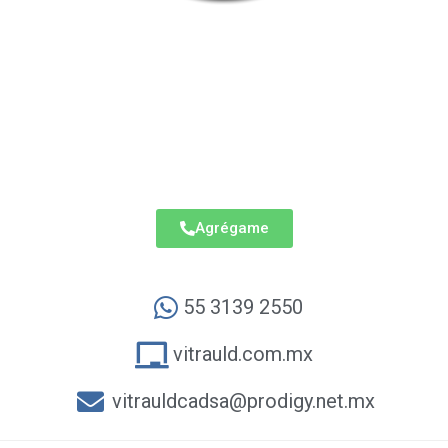
Carlos Auld
Av. Asociación Nacional de Industriales del Estado
de México No.34, Parque Industrial Cuamatla,
Cuautitlán Izcalli, Estado de México, C.P. 54730
VITRAULD
Agrégame
55 3139 2550
vitrauld.com.mx
vitrauldcadsa@prodigy.net.mx