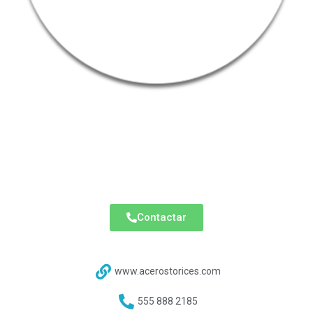
Aceros Torices
Tultitlán, Estado de México.
Acero – Lámina de Acero
Contactar
www.acerostorices.com
555 888 2185